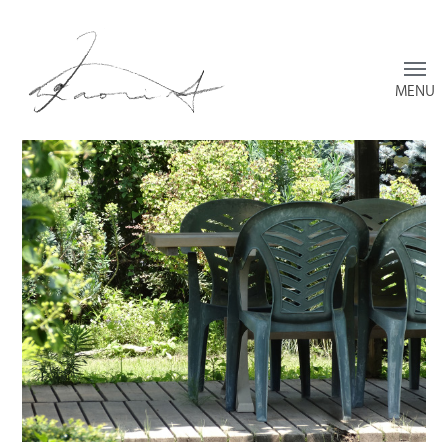
Toggl
menu
横
須
賀
香
の
ウ
ェ