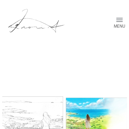
Toggl
menu
横
須
賀
香
の
ウ
ェ