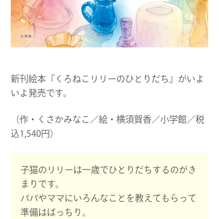
ブ
サ
イ
ト
新刊絵本『くろねこリリーのひとりだち』がいよ
いよ発売です。
（作・くさかみなこ／絵・横須賀香／小学館／税
込1,540円）
子猫のリリーは一歳でひとりだちするのがき
まりです。
パパやママにいろんなことを教えてもらって
準備はばっちり。