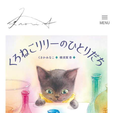
Toggl
menu
横
須
賀
香
の
ウ
ェ