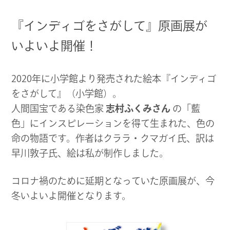
ブ
『インディゴをさがして』原画展が
サ
いよいよ開催！
イ
ト
2020年に小学館より発売された絵本『インディゴ
をさがして』（小学館）。
人間国宝である染色家
志村ふくみさん
の「藍
色」にインスピレーションを得て生まれた、色の
命の物語です。作者はクララ・クマガイ氏、訳は
早川敦子氏、絵は私が制作しました。
コロナ禍のために延期となっていた原画展が、今
冬いよいよ開催となります。