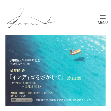
Toggl
menu
横
須
賀
香
の
ウ
ェ